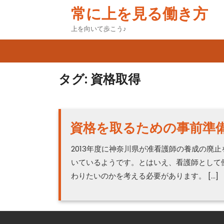
Skip
常に上を見る働き方
to
content
上を向いて歩こう♪
タグ:
資格取得
資格を取るための事前準
2013年度に神奈川県が准看護師の養成の廃
いているようです。とはいえ、看護師として
わりたいのかを考える必要があります。 […]